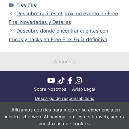
Categorías
Free Fire
Descubre cuál es el próximo evento en Free
Fire: Novedades y Detalles
Descubre dónde encontrar cuentas con
trucos y hacks en Free Fire: Guía definitiva
Anuncios
Sobre Nosotros
Aviso Legal
Descargo de responsabilidad
Política de privacidad
Política de cookies
Utilizamos cookies para mejorar su experiencia en
nuestro sitio web. Al navegar por este sitio web, acepta
Contacto
nuestro uso de cookies.
© Todos los derechos reservados 2026